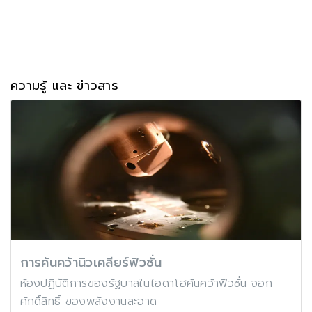
ความรู้ และ ข่าวสาร
การค้นคว้านิวเคลียร์ฟิวชั่น
ห้องปฏิบัติการของรัฐบาลในไอดาโฮค้นคว้าฟิวชั่น จอก
ศักดิ์สิทธิ์ ของพลังงานสะอาด