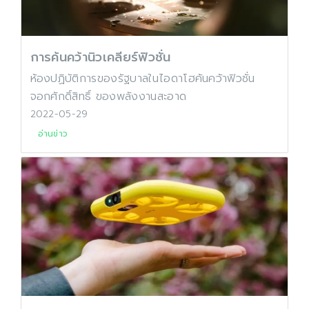
การค้นคว้านิวเคลียร์ฟิวชั่น
ห้องปฏิบัติการของรัฐบาลในไอดาโฮค้นคว้าฟิวชั่น
จอกศักดิ์สิทธิ์ ของพลังงานสะอาด
2022-05-29
อ่านข่าว