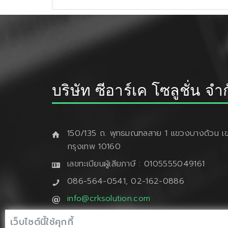
บริษัท ซีอาร์เค โซลูชั่น จำ
150/135 ถ. พุทธมณฑลสาย 1 แขวงบางด้วน เข
กรุงเทพ 10160
เลขทะเบียนผู้เสียภาษี : 0105555049161
086-564-0541, 02-162-0886
info@crksolution.com
crksolution.com
เว็บไซต์นี้ใช้คุกกี้