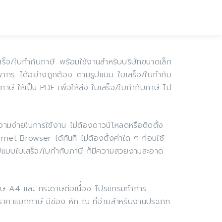
สร็จ/ใบกำกับภาษี พร้อมใช้งานสำหรับบริษัทขนาดเล็ก
รรพากร ได้อย่างถูกต้อง ตามรูปแบบ ใบเสร็จ/ใบกำกับ
ษี ให้เป็น PDF เพื่อให้ส่ง ใบเสร็จ/ใบกำกับภาษี ไป
ามง่ายในการใช้งาน ไม่ต้องดาวน์โหลดหรือติดตั้ง
net Browser ได้ทันที ไม่ต้องตั้งค่าใด ๆ ก่อนใช้
รูปแบบใบเสร็จ/ใบกำกับภาษี ก็มีความสวยงามสะอาด
ดาษ A4 และ กระดาษต่อเนื่่อง โปรแกรมทำการ
 ราคาแยกภาษี มีช่อง หัก ณ ที่จ่ายสำหรับงานประเภท